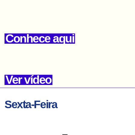
Conhece aqui
Ver vídeo
Sexta-Feira