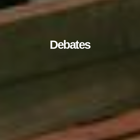
Debates