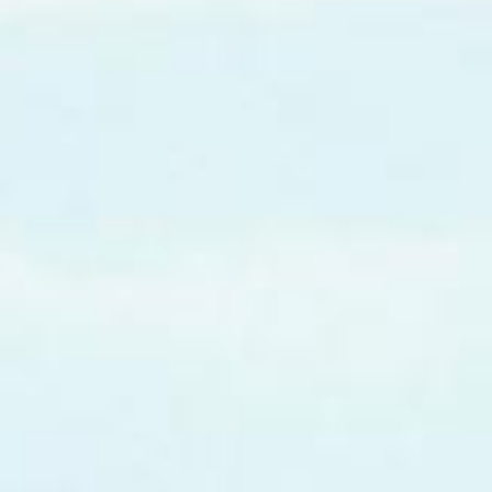
Atalaia
|
Amora
|
Seixal