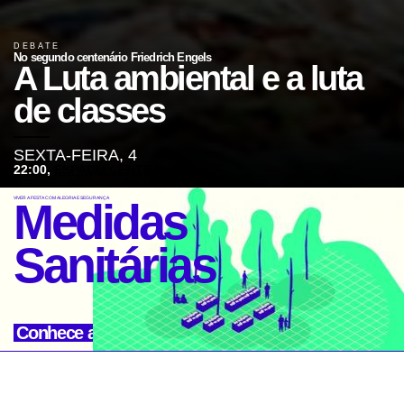
DEBATE
No segundo centenário Friedrich Engels
A Luta ambiental e a luta
de classes
SEXTA-FEIRA, 4
22:00,
ESPAÇO CENTRAL
Medidas
VIVER A FESTA COM ALEGRIA E SEGURANÇA
Sanitárias
Conhece aqui
Ver vídeo