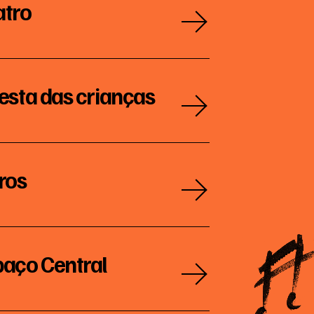
atro
esta das crianças
ros
paço Central