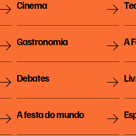
Cinema
03
Te
Gastronomia
A F
Debates
Liv
A festa do mundo
Es