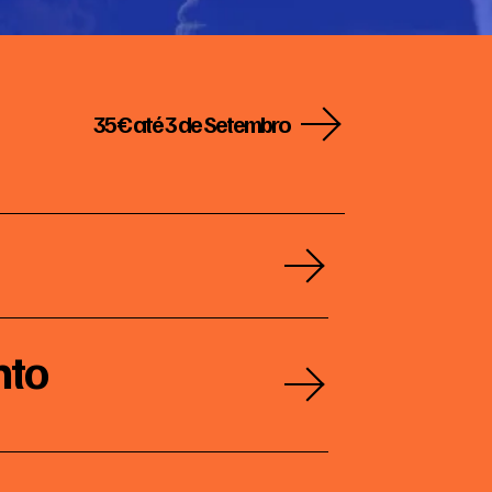
35€ até 3 de Setembro
2026-
09-
03
to