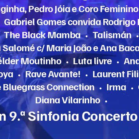
ginha, Pedro Jóia e Coro Feminin
Gabriel Gomes convida Rodrigo
•
The Black Mamba
Talismán
•
•
a Salomé c/ Maria João e Ana Bac
élder Moutinho
Luta livre
Ana
•
•
oya
Rave Avante!
Laurent Fil
•
•
e Bluegrass Connection
Irma
•
•
Diana Vilarinho
•
 9.ª Sinfonia Concerto