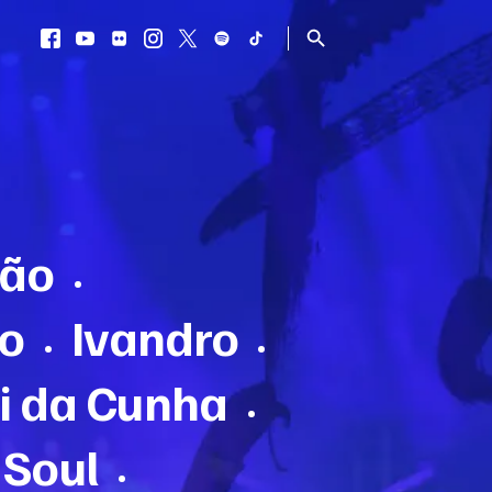
Facebook
Youtube
Flickr
Instagram
Twitter
Spotify
TikTok
Procurar
Facebook
Youtube
Flickr
Instagram
Twitter
Spotify
TikTok
lão
•
so
Ivandro
•
•
i da Cunha
•
 Soul
•