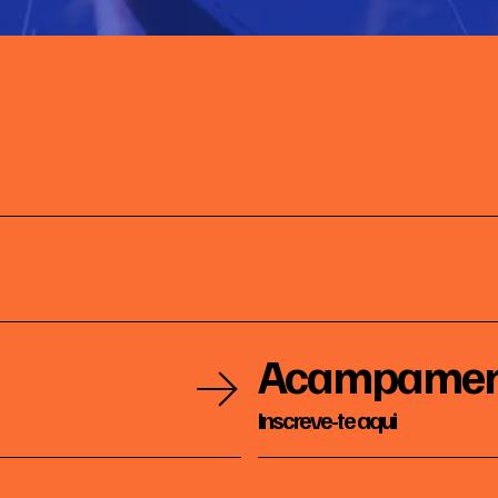
Acampamen
Inscreve-te aqui
2026-
09-