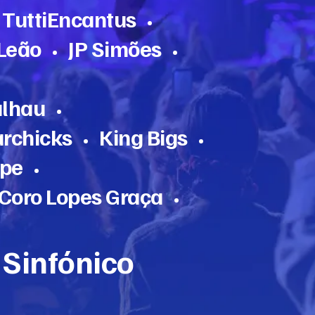
o TuttiEncantus
•
 Leão
JP Simões
•
•
alhau
•
rchicks
King Bigs
•
•
ipe
•
Coro Lopes Graça
•
 Sinfónico