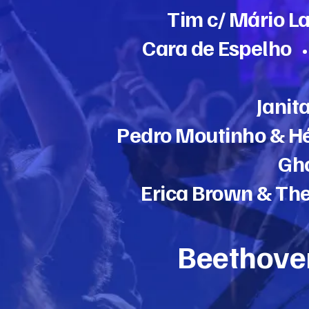
Setembro
Tim c/ Mário La
-
Cara de Espelho
Atalaia
|
Janit
Amora
Pedro Moutinho & H
|
Gh
Seixal
Erica Brown & Th
Beethoven