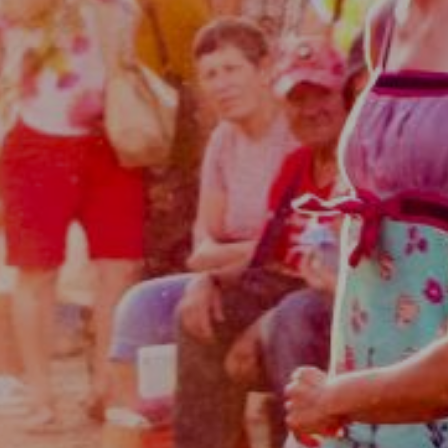
-
Atalaia
|
Amora
|
Seixal