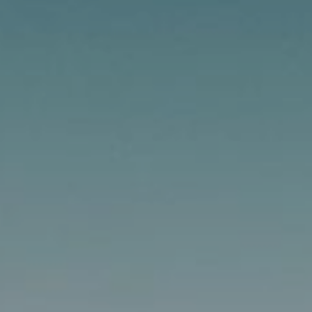
-
Atalaia
|
Amora
|
Seixal