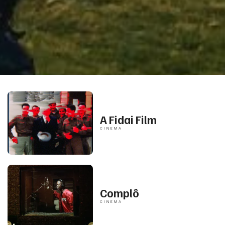
prev
next
A Fidai Film
CINEMA
Complô
CINEMA