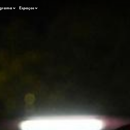
grama
Espaços