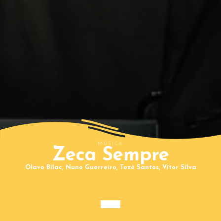
MÚSICA
Zeca Sempre
Olavo Bilac, Nuno Guerreiro, Tozé Santos, Vítor Silva