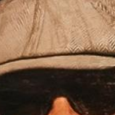
|
Amora
|
Seixal