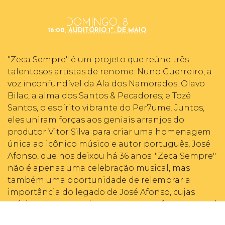
DOMINGO, 8
16:00,
AUDITÓRIO 1º. DE MAIO
"Zeca Sempre" é um projeto que reúne três
talentosos artistas de renome: Nuno Guerreiro, a
voz inconfundível da Ala dos Namorados; Olavo
Bilac, a alma dos Santos & Pecadores; e Tozé
Santos, o espírito vibrante do Per7ume. Juntos,
eles uniram forças aos geniais arranjos do
produtor Vitor Silva para criar uma homenagem
única ao icônico músico e autor português, José
Afonso, que nos deixou há 36 anos. "Zeca Sempre"
não é apenas uma celebração musical, mas
também uma oportunidade de relembrar a
importância do legado de José Afonso, cujas
músicas desempenharam um papel fundamental
na luta pela liberdade e justiça social em