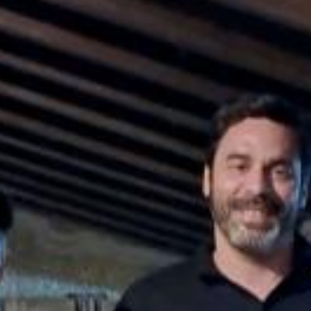
|
Amora
|
Seixal