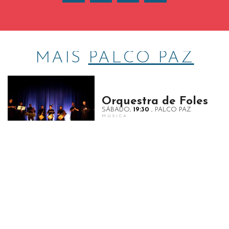
MAIS
PALCO PAZ
Orquestra de Foles
SÁBADO
,
19:30
, PALCO PAZ
MÚSICA
G-Combo
DOMINGO
,
21:00
, PALCO PAZ
MÚSICA