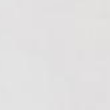
|
Amora
|
Seixal