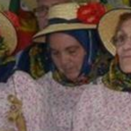
-
Atalaia
|
Amora
|
Seixal