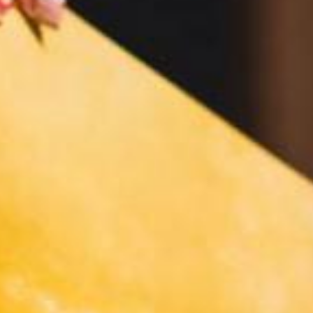
Atalaia
|
Amora
|
Seixal