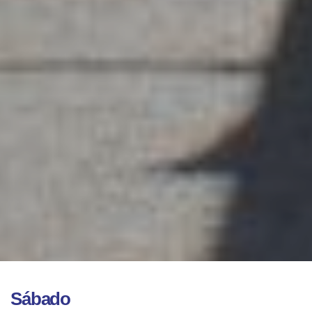
prev
next
Sábado