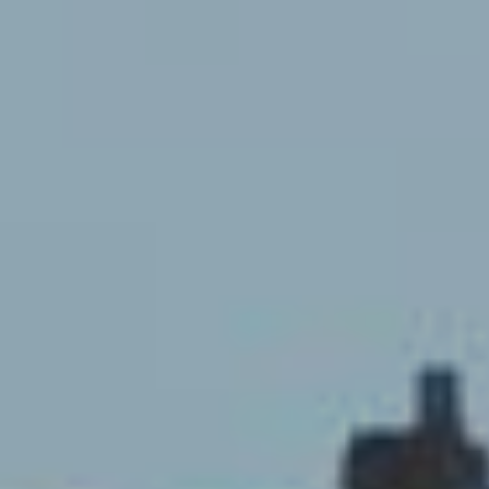
Atalaia
|
Amora
|
Seixal