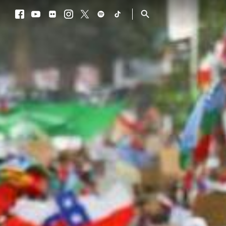
Facebook
Youtube
Flickr
Instagram
Twitter
Spotify
TikTok
Procurar
Facebook
Youtube
Flickr
Instagram
Twitter
Spotify
TikTok