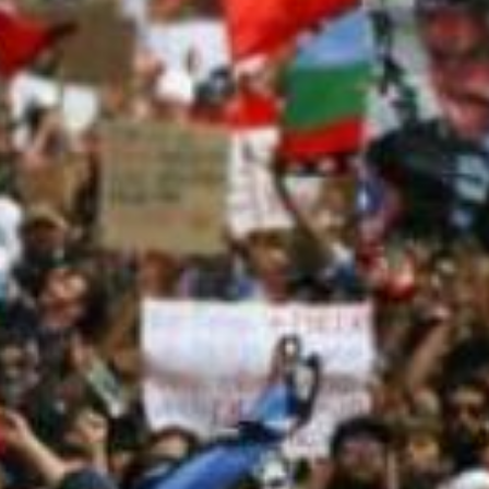
-
Atalaia
|
Amora
|
Seixal