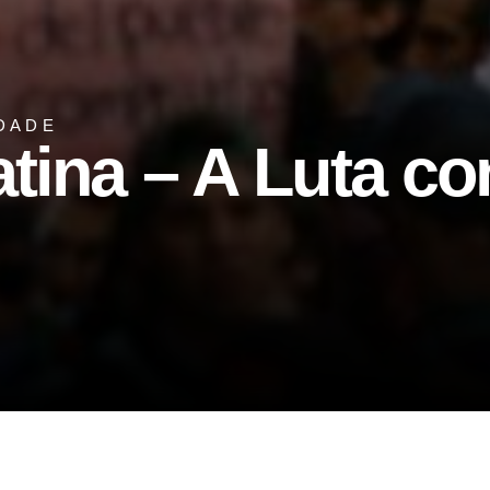
DADE
tina – A Luta co