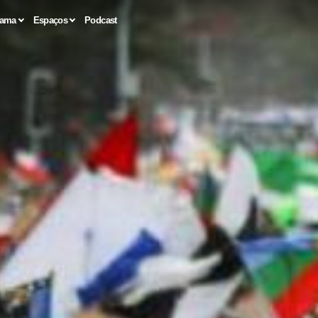
rama
Espaços
Podcast