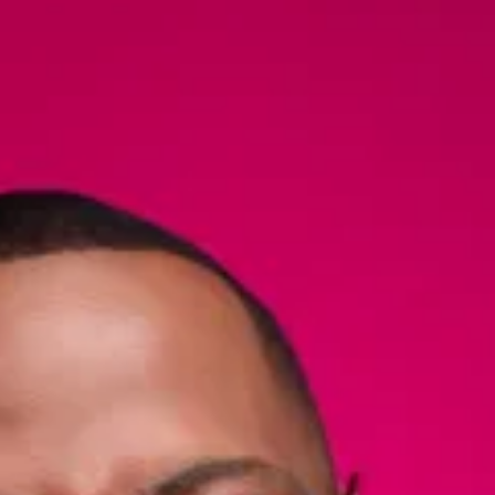
-
Atalaia
|
Amora
|
Seixal