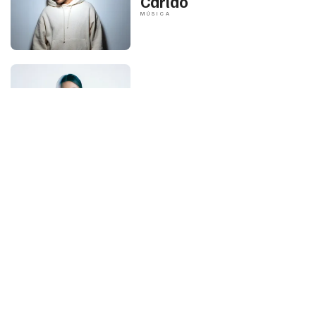
Carlão
MÚSICA
Diana Vilarinho
MÚSICA
António Zambujo
MÚSICA
Gabriel Gomes