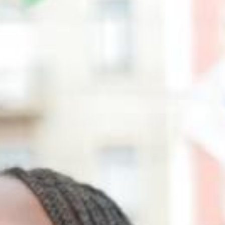
|
Amora
|
Seixal