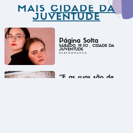
MAIS
CIDADE DA
JUVENTUDE
Página Solta
SÁBADO
,
19:30
, CIDADE DA
JUVENTUDE
PERFORMANCE
“E as ruas são de
quem? Arte, desporto
e direito à cidade”
SÁBADO
,
12:00
, CIDADE DA
JUVENTUDE
DEBATES
RebimboMalho
SEXTA-FEIRA
,
18:30
, CIDADE DA