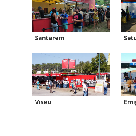
Santarém
Set
Viseu
Emi