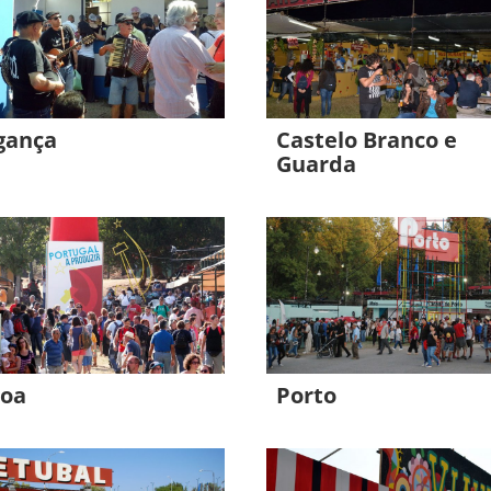
gança
Castelo Branco e
Guarda
boa
Porto