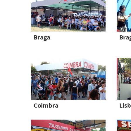
Braga
Bra
Coimbra
Lis