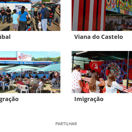
úbal
Viana do Castelo
gração
Imigração
PARTILHAR