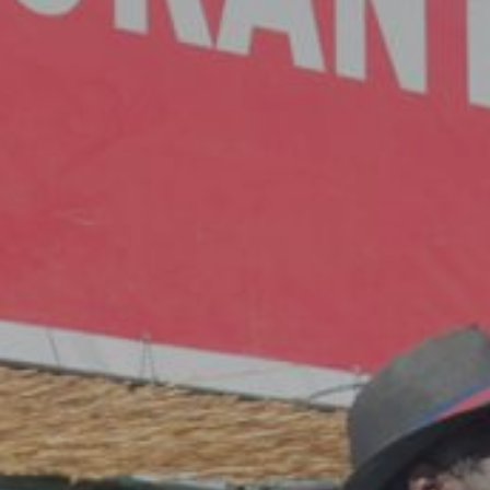
|
Amora
|
Seixal