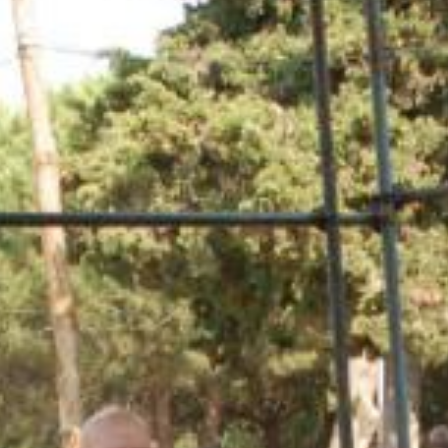
|
Amora
|
Seixal