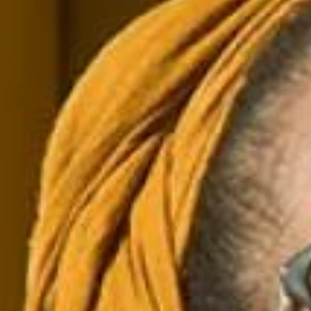
|
Amora
|
Seixal