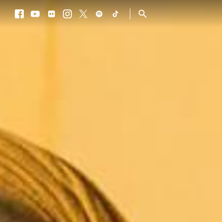
Facebook
Youtube
Flickr
Instagram
Twitter
Spotify
TikTok
Procurar
Facebook
Youtube
Flickr
Instagram
Twitter
Spotify
TikTok