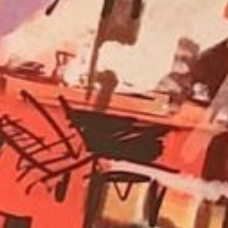
|
Amora
|
Seixal