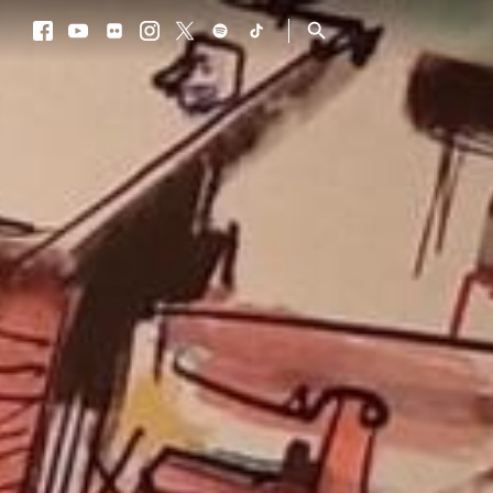
Facebook
Youtube
Flickr
Instagram
Twitter
Spotify
TikTok
Procurar
Facebook
Youtube
Flickr
Instagram
Twitter
Spotify
TikTok